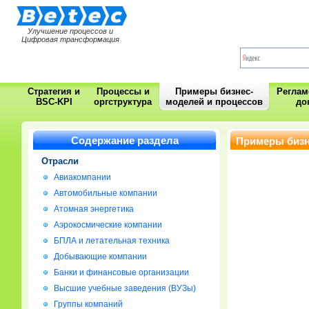
Улучшение процессов и
Цифровая трансформация
Стратегия и
Процессы и
Примеры бизнес-
Регла
BSC-KPI
оргструктура
моделей и процессов
до
Содержание раздела
Примеры бизне
Отрасли
Авиакомпании
Автомобильные компании
Атомная энергетика
Аэрокосмические компании
БПЛА и летательная техника
Добывающие компании
Банки и финансовые организации
Высшие учебные заведения (ВУЗы)
Группы компаний