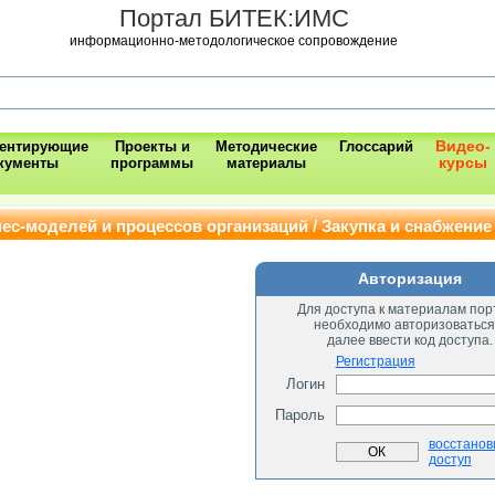
Портал БИТЕК:ИМС
информационно-методологическое сопровождение
Видео-
ментирующие
Проекты и
Методические
Глоссарий
курсы
кументы
программы
материалы
с-моделей и процессов организаций / Закупка и снабжение
Авторизация
Для доступа к материалам пор
необходимо авторизоваться
далее ввести код доступа.
Регистрация
Логин
Пароль
восстанов
доступ