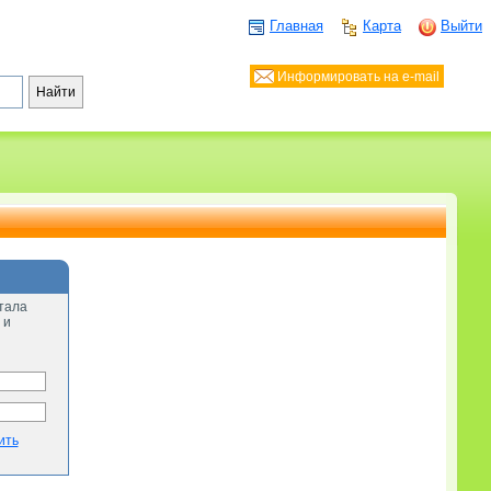
Главная
Карта
Выйти
Информировать на e-mail
тала
 и
ить