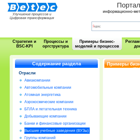
Порта
информационно-мет
Улучшение процессов и
Цифровая трансформация
Стратегия и
Процессы и
Примеры бизнес-
Регла
BSC-KPI
оргструктура
моделей и процессов
до
Содержание раздела
Примеры бизн
заведения (В
Отрасли
Авиакомпании
Автомобильные компании
Атомная энергетика
Аэрокосмические компании
БПЛА и летательная техника
Добывающие компании
Банки и финансовые организации
Высшие учебные заведения (ВУЗы)
Группы компаний