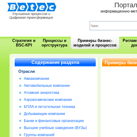
Порта
информационно-мет
Улучшение процессов и
Цифровая трансформация
Стратегия и
Процессы и
Примеры бизнес-
Регла
BSC-KPI
оргструктура
моделей и процессов
до
Содержание раздела
Примеры бизн
Отрасли
Авиакомпании
Автомобильные компании
Атомная энергетика
Аэрокосмические компании
БПЛА и летательная техника
Добывающие компании
Банки и финансовые организации
Высшие учебные заведения (ВУЗы)
Группы компаний