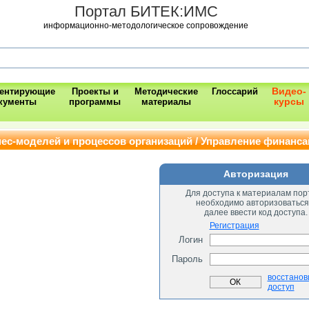
Портал БИТЕК:ИМС
информационно-методологическое сопровождение
Видео-
ментирующие
Проекты и
Методические
Глоссарий
курсы
кументы
программы
материалы
ес-моделей и процессов организаций / Управление финанс
Авторизация
Для доступа к материалам пор
необходимо авторизоваться
далее ввести код доступа.
Регистрация
Логин
Пароль
восстанов
доступ