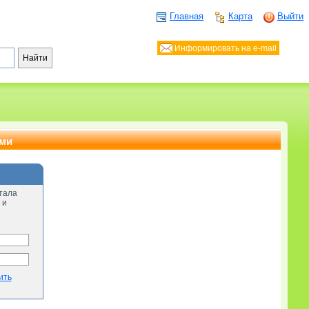
Главная
Карта
Выйти
Информировать на e-mail
ами
тала
 и
ить