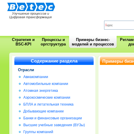
Улучшение процессов и
Цифровая трансформация
Стратегия и
Процессы и
Примеры бизнес-
Регла
BSC-KPI
оргструктура
моделей и процессов
до
Содержание раздела
Примеры бизн
Отрасли
Авиакомпании
Автомобильные компании
Атомная энергетика
Аэрокосмические компании
БПЛА и летательная техника
Добывающие компании
Банки и финансовые организации
Высшие учебные заведения (ВУЗы)
Группы компаний