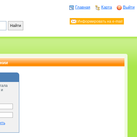
Главная
Карта
Выйти
Информировать на e-mail
ании
тала
 и
ить