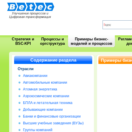
Улучшение процессов и
Цифровая трансформация
Стратегия и
Процессы и
Примеры бизнес-
Регла
BSC-KPI
оргструктура
моделей и процессов
до
Содержание раздела
Примеры бизн
Отрасли
Авиакомпании
Автомобильные компании
Атомная энергетика
Аэрокосмические компании
БПЛА и летательная техника
Добывающие компании
Банки и финансовые организации
Высшие учебные заведения (ВУЗы)
Группы компаний