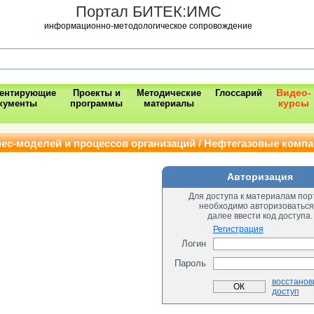
Портал БИТЕК:ИМС
информационно-методологическое сопровождение
Видео-
ментирующие
Проекты и
Методические
Глоссарий
курсы
кументы
программы
материалы
ес-моделей и процессов организаций / Нефтегазовые комп
Авторизация
Для доступа к материалам пор
необходимо авторизоваться
далее ввести код доступа.
Регистрация
Логин
Пароль
восстанов
доступ