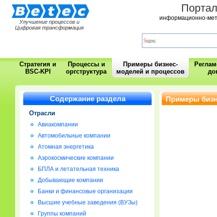
Порта
информационно-мет
Улучшение процессов и
Цифровая трансформация
Стратегия и
Процессы и
Примеры бизнес-
Регла
BSC-KPI
оргструктура
моделей и процессов
до
Содержание раздела
Примеры бизн
Отрасли
Авиакомпании
Автомобильные компании
Атомная энергетика
Аэрокосмические компании
БПЛА и летательная техника
Добывающие компании
Банки и финансовые организации
Высшие учебные заведения (ВУЗы)
Группы компаний