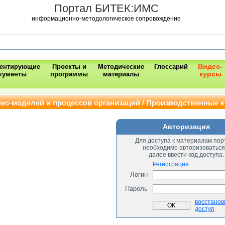
Портал БИТЕК:ИМС
информационно-методологическое сопровождение
Видео-
ментирующие
Проекты и
Методические
Глоссарий
курсы
кументы
программы
материалы
ес-моделей и процессов организаций / Производственные 
Авторизация
Для доступа к материалам пор
необходимо авторизоваться
далее ввести код доступа.
Регистрация
Логин
Пароль
восстанов
доступ