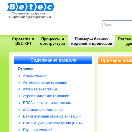
Улучшение процессов и
Цифровая трансформация
Стратегия и
Процессы и
Примеры бизнес-
Регла
BSC-KPI
оргструктура
моделей и процессов
до
Содержание раздела
Примеры бизн
Отрасли
Авиакомпании
Автомобильные компании
Атомная энергетика
Аэрокосмические компании
БПЛА и летательная техника
Добывающие компании
Банки и финансовые организации
Высшие учебные заведения (ВУЗы)
Группы компаний