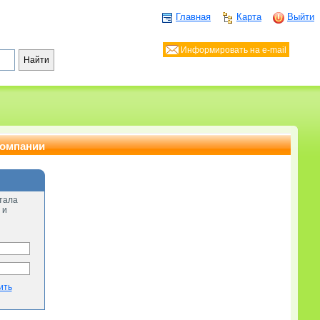
Главная
Карта
Выйти
Информировать на e-mail
компании
тала
 и
ить