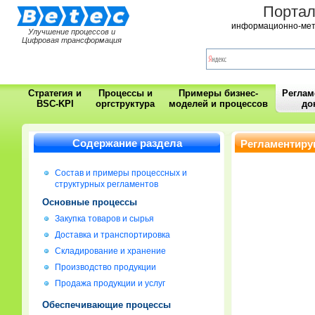
Порта
информационно-мет
Улучшение процессов и
Цифровая трансформация
Стратегия и
Процессы и
Примеры бизнес-
Регла
BSC-KPI
оргструктура
моделей и процессов
до
Содержание раздела
Регламентиру
Состав и примеры процессных и
структурных регламентов
Основные процессы
Закупка товаров и сырья
Доставка и транспортировка
Складирование и хранение
Производство продукции
Продажа продукции и услуг
Обеспечивающие процессы