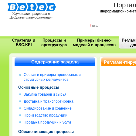
Порта
информационно-мет
Улучшение процессов и
Цифровая трансформация
Стратегия и
Процессы и
Примеры бизнес-
Регла
BSC-KPI
оргструктура
моделей и процессов
до
Содержание раздела
Регламентиру
Состав и примеры процессных и
структурных регламентов
Основные процессы
Закупка товаров и сырья
Доставка и транспортировка
Складирование и хранение
Производство продукции
Продажа продукции и услуг
Обеспечивающие процессы