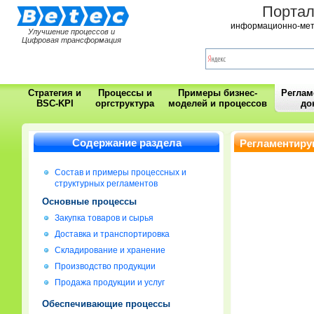
Порта
информационно-мет
Улучшение процессов и
Цифровая трансформация
Стратегия и
Процессы и
Примеры бизнес-
Регла
BSC-KPI
оргструктура
моделей и процессов
до
Содержание раздела
Регламентиру
Состав и примеры процессных и
структурных регламентов
Основные процессы
Закупка товаров и сырья
Доставка и транспортировка
Складирование и хранение
Производство продукции
Продажа продукции и услуг
Обеспечивающие процессы