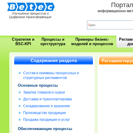
Порта
информационно-мет
Улучшение процессов и
Цифровая трансформация
Стратегия и
Процессы и
Примеры бизнес-
Регла
BSC-KPI
оргструктура
моделей и процессов
до
Содержание раздела
Регламентиру
Состав и примеры процессных и
структурных регламентов
Основные процессы
Закупка товаров и сырья
Доставка и транспортировка
Складирование и хранение
Производство продукции
Продажа продукции и услуг
Обеспечивающие процессы