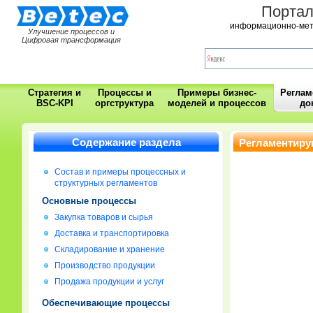
Порта
информационно-мет
Улучшение процессов и
Цифровая трансформация
Стратегия и
Процессы и
Примеры бизнес-
Регла
BSC-KPI
оргструктура
моделей и процессов
до
Содержание раздела
Регламентиру
Состав и примеры процессных и
структурных регламентов
Основные процессы
Закупка товаров и сырья
Доставка и транспортировка
Складирование и хранение
Производство продукции
Продажа продукции и услуг
Обеспечивающие процессы