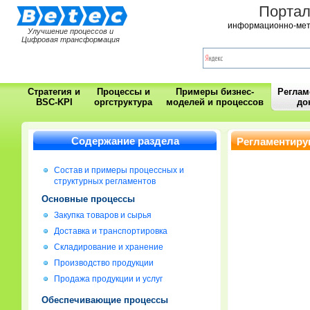
Порта
информационно-мет
Улучшение процессов и
Цифровая трансформация
Стратегия и
Процессы и
Примеры бизнес-
Регла
BSC-KPI
оргструктура
моделей и процессов
до
Содержание раздела
Регламентиру
Состав и примеры процессных и
структурных регламентов
Основные процессы
Закупка товаров и сырья
Доставка и транспортировка
Складирование и хранение
Производство продукции
Продажа продукции и услуг
Обеспечивающие процессы