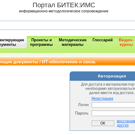
Портал БИТЕК:ИМС
информационно-методологическое сопровождение
Видео-
ментирующие
Проекты и
Методические
Глоссарий
курсы
кументы
программы
материалы
ющие документы / ИТ-обеспечение и связь
Авторизация
Для доступа к материалам пор
необходимо авторизоваться
далее ввести код доступа.
Регистрация
Логин
Пароль
восстанов
доступ