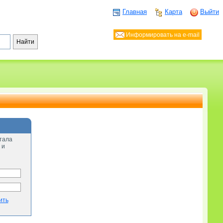
Главная
Карта
Выйти
Информировать на e-mail
тала
 и
ить