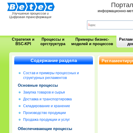
Порта
информационно-мет
Улучшение процессов и
Цифровая трансформация
Стратегия и
Процессы и
Примеры бизнес-
Регла
BSC-KPI
оргструктура
моделей и процессов
до
Содержание раздела
Регламентиру
Состав и примеры процессных и
структурных регламентов
Основные процессы
Закупка товаров и сырья
Доставка и транспортировка
Складирование и хранение
Производство продукции
Продажа продукции и услуг
Обеспечивающие процессы