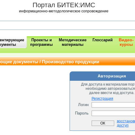
Портал БИТЕК:ИМС
информационно-методологическое сопровождение
Видео-
ментирующие
Проекты и
Методические
Глоссарий
курсы
кументы
программы
материалы
ющие документы / Производство продукции
Авторизация
Для доступа к материалам пор
необходимо авторизоваться
далее ввести код доступа.
Регистрация
Логин
Пароль
восстанов
доступ