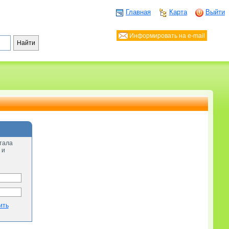
Главная
Карта
Выйти
Информировать на e-mail
тала
 и
ить