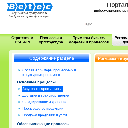
Порта
информационно-мет
Улучшение процессов и
Цифровая трансформация
Стратегия и
Процессы и
Примеры бизнес-
Регла
BSC-KPI
оргструктура
моделей и процессов
до
Содержание раздела
Регламентиру
Состав и примеры процессных и
структурных регламентов
Основные процессы
Закупка товаров и сырья
Доставка и транспортировка
Складирование и хранение
Производство продукции
Продажа продукции и услуг
Обеспечивающие процессы