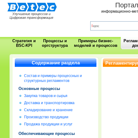
Порта
информационно-мет
Улучшение процессов и
Цифровая трансформация
Стратегия и
Процессы и
Примеры бизнес-
Регла
BSC-KPI
оргструктура
моделей и процессов
до
Содержание раздела
Регламентиру
Состав и примеры процессных и
структурных регламентов
Основные процессы
Закупка товаров и сырья
Доставка и транспортировка
Складирование и хранение
Производство продукции
Продажа продукции и услуг
Обеспечивающие процессы