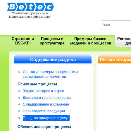
Улучшение процессов и
Цифровая трансформация
Стратегия и
Процессы и
Примеры бизнес-
Регла
BSC-KPI
оргструктура
моделей и процессов
до
Содержание раздела
Регламентиру
Состав и примеры процессных и
структурных регламентов
Основные процессы
Закупка товаров и сырья
Доставка и транспортировка
Складирование и хранение
Производство продукции
Продажа продукции и услуг
Обеспечивающие процессы