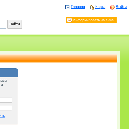
Главная
Карта
Выйти
Информировать на e-mail
тала
 и
ить