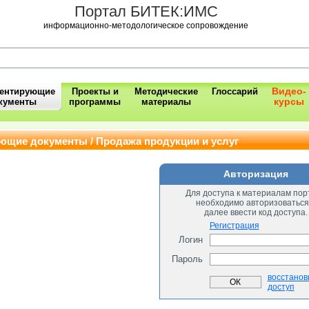
Портал БИТЕК:ИМС
информационно-методологическое сопровождение
Видео-
ментирующие
Проекты и
Методические
Глоссарий
курсы
кументы
программы
материалы
ющие документы / Продажа продукции и услуг
Авторизация
Для доступа к материалам пор
необходимо авторизоваться
далее ввести код доступа.
Регистрация
Логин
Пароль
восстанов
доступ