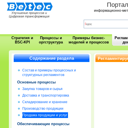
Порта
информационно-мет
Улучшение процессов и
Цифровая трансформация
Стратегия и
Процессы и
Примеры бизнес-
Регла
BSC-KPI
оргструктура
моделей и процессов
до
Содержание раздела
Регламентиру
Состав и примеры процессных и
структурных регламентов
Основные процессы
Закупка товаров и сырья
Доставка и транспортировка
Складирование и хранение
Производство продукции
Продажа продукции и услуг
Обеспечивающие процессы