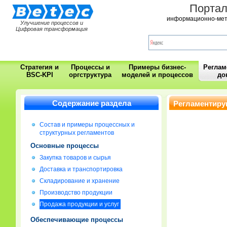
Порта
информационно-мет
Улучшение процессов и
Цифровая трансформация
Стратегия и
Процессы и
Примеры бизнес-
Регла
BSC-KPI
оргструктура
моделей и процессов
до
Содержание раздела
Регламентиру
Состав и примеры процессных и
структурных регламентов
Основные процессы
Закупка товаров и сырья
Доставка и транспортировка
Складирование и хранение
Производство продукции
Продажа продукции и услуг
Обеспечивающие процессы