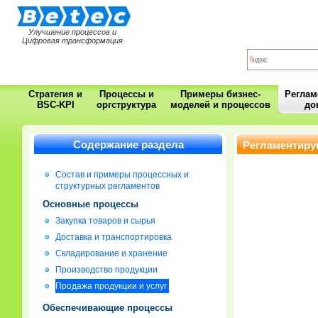
Улучшение процессов и
Цифровая трансформация
Стратегия и
Процессы и
Примеры бизнес-
Регла
BSC-KPI
оргструктура
моделей и процессов
до
Содержание раздела
Регламентиру
Состав и примеры процессных и
структурных регламентов
Основные процессы
Закупка товаров и сырья
Доставка и транспортировка
Складирование и хранение
Производство продукции
Продажа продукции и услуг
Обеспечивающие процессы