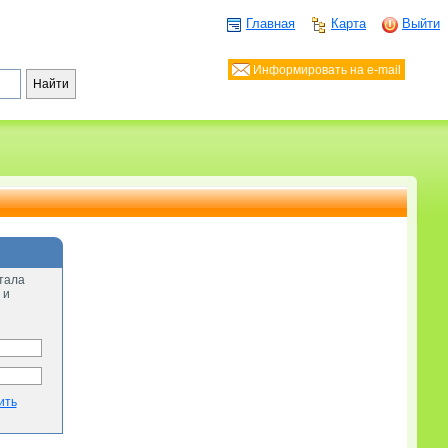
Главная
Карта
Выйти
Информировать на e-mail
тала
 и
ить