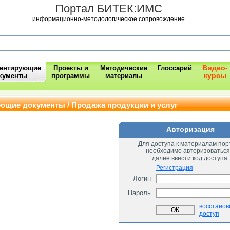
Портал БИТЕК:ИМС
информационно-методологическое сопровождение
Видео-
ментирующие
Проекты и
Методические
Глоссарий
курсы
кументы
программы
материалы
ющие документы / Продажа продукции и услуг
Авторизация
Для доступа к материалам пор
необходимо авторизоваться
далее ввести код доступа.
Регистрация
Логин
Пароль
восстанов
доступ