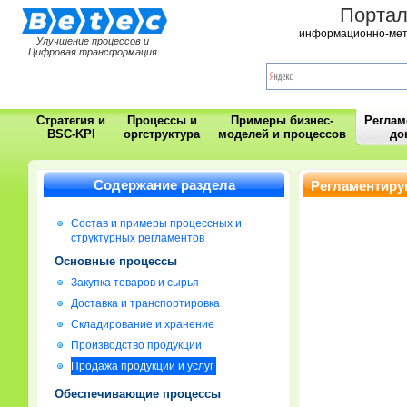
Порта
информационно-мет
Улучшение процессов и
Цифровая трансформация
Стратегия и
Процессы и
Примеры бизнес-
Регла
BSC-KPI
оргструктура
моделей и процессов
до
Содержание раздела
Регламентиру
Состав и примеры процессных и
структурных регламентов
Основные процессы
Закупка товаров и сырья
Доставка и транспортировка
Складирование и хранение
Производство продукции
Продажа продукции и услуг
Обеспечивающие процессы