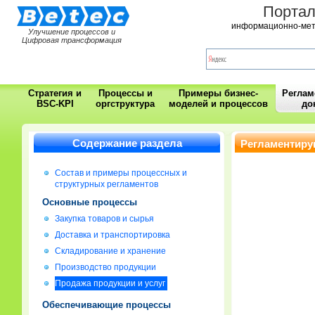
Порта
информационно-мет
Улучшение процессов и
Цифровая трансформация
Стратегия и
Процессы и
Примеры бизнес-
Регла
BSC-KPI
оргструктура
моделей и процессов
до
Содержание раздела
Регламентиру
Состав и примеры процессных и
структурных регламентов
Основные процессы
Закупка товаров и сырья
Доставка и транспортировка
Складирование и хранение
Производство продукции
Продажа продукции и услуг
Обеспечивающие процессы