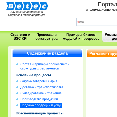
Порта
информационно-мет
Улучшение процессов и
Цифровая трансформация
Стратегия и
Процессы и
Примеры бизнес-
Регла
BSC-KPI
оргструктура
моделей и процессов
до
Содержание раздела
Регламентиру
Состав и примеры процессных и
структурных регламентов
Основные процессы
Закупка товаров и сырья
Доставка и транспортировка
Складирование и хранение
Производство продукции
Продажа продукции и услуг
Обеспечивающие процессы