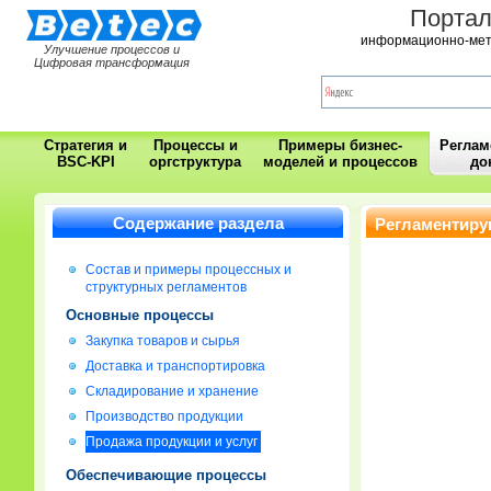
Порта
информационно-мет
Улучшение процессов и
Цифровая трансформация
Стратегия и
Процессы и
Примеры бизнес-
Регла
BSC-KPI
оргструктура
моделей и процессов
до
Содержание раздела
Регламентиру
Состав и примеры процессных и
структурных регламентов
Основные процессы
Закупка товаров и сырья
Доставка и транспортировка
Складирование и хранение
Производство продукции
Продажа продукции и услуг
Обеспечивающие процессы