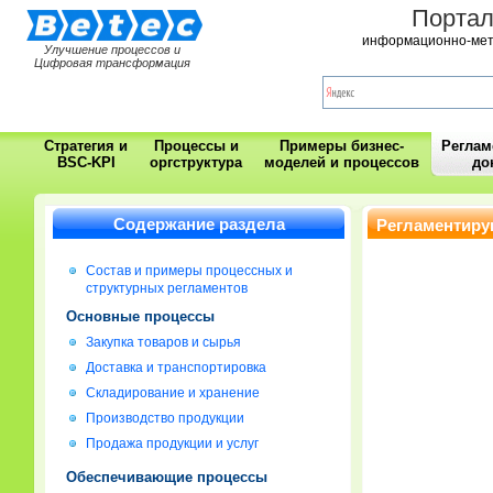
Порта
информационно-мет
Улучшение процессов и
Цифровая трансформация
Стратегия и
Процессы и
Примеры бизнес-
Регла
BSC-KPI
оргструктура
моделей и процессов
до
Содержание раздела
Регламентиру
Состав и примеры процессных и
структурных регламентов
Основные процессы
Закупка товаров и сырья
Доставка и транспортировка
Складирование и хранение
Производство продукции
Продажа продукции и услуг
Обеспечивающие процессы