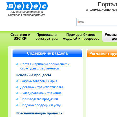
Порта
информационно-мет
Улучшение процессов и
Цифровая трансформация
Стратегия и
Процессы и
Примеры бизнес-
Регла
BSC-KPI
оргструктура
моделей и процессов
до
Содержание раздела
Регламентиру
Состав и примеры процессных и
структурных регламентов
Основные процессы
Закупка товаров и сырья
Доставка и транспортировка
Складирование и хранение
Производство продукции
Продажа продукции и услуг
Обеспечивающие процессы