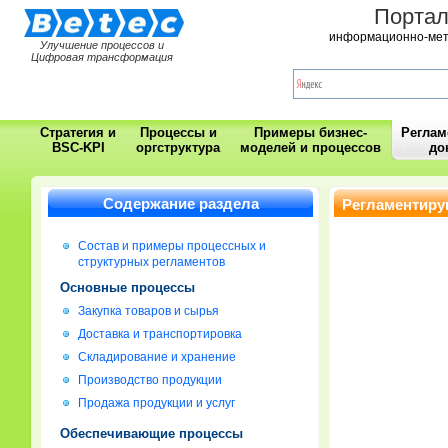
Порта
информационно-мет
Улучшение процессов и
Цифровая трансформация
Стратегия и
Процессы и
Примеры бизнес-
Регла
BSC-KPI
оргструктура
моделей и процессов
до
Содержание раздела
Регламентиру
Состав и примеры процессных и
структурных регламентов
Основные процессы
Закупка товаров и сырья
Доставка и транспортировка
Складирование и хранение
Производство продукции
Продажа продукции и услуг
Обеспечивающие процессы