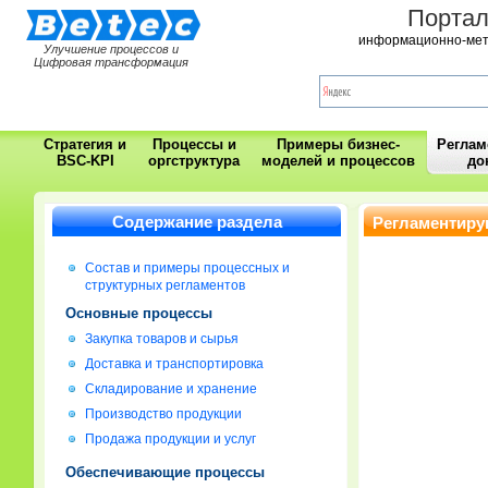
Порта
информационно-мет
Улучшение процессов и
Цифровая трансформация
Стратегия и
Процессы и
Примеры бизнес-
Регла
BSC-KPI
оргструктура
моделей и процессов
до
Содержание раздела
Регламентиру
Состав и примеры процессных и
структурных регламентов
Основные процессы
Закупка товаров и сырья
Доставка и транспортировка
Складирование и хранение
Производство продукции
Продажа продукции и услуг
Обеспечивающие процессы