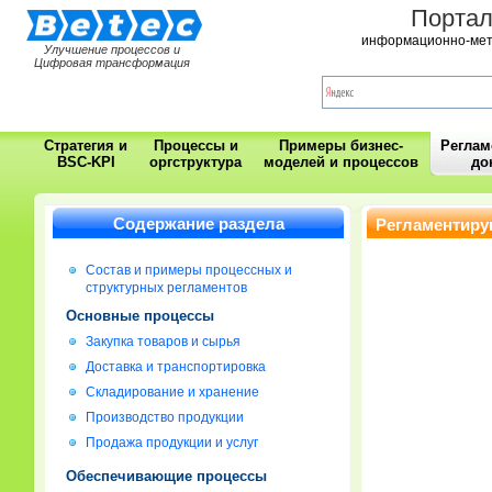
Порта
информационно-мет
Улучшение процессов и
Цифровая трансформация
Стратегия и
Процессы и
Примеры бизнес-
Регла
BSC-KPI
оргструктура
моделей и процессов
до
Содержание раздела
Регламентиру
Состав и примеры процессных и
структурных регламентов
Основные процессы
Закупка товаров и сырья
Доставка и транспортировка
Складирование и хранение
Производство продукции
Продажа продукции и услуг
Обеспечивающие процессы