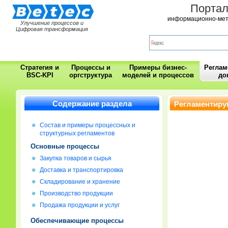
Порта
информационно-мет
Улучшение процессов и
Цифровая трансформация
Стратегия и
Процессы и
Примеры бизнес-
Регла
BSC-KPI
оргструктура
моделей и процессов
до
Содержание раздела
Регламентиру
Состав и примеры процессных и
структурных регламентов
Основные процессы
Закупка товаров и сырья
Доставка и транспортировка
Складирование и хранение
Производство продукции
Продажа продукции и услуг
Обеспечивающие процессы