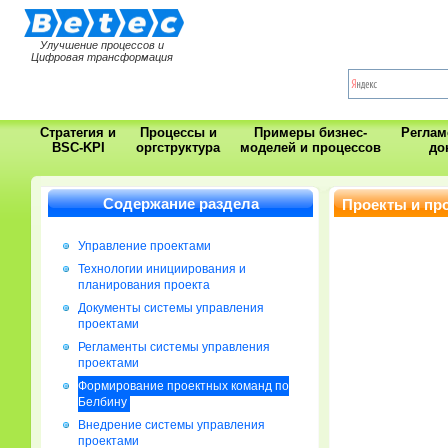
Улучшение процессов и
Цифровая трансформация
Стратегия и
Процессы и
Примеры бизнес-
Регла
BSC-KPI
оргструктура
моделей и процессов
до
Содержание раздела
Проекты и пр
Управление проектами
Технологии инициирования и
планирования проекта
Документы системы управления
проектами
Регламенты системы управления
проектами
Формирование проектных команд по
Белбину
Внедрение системы управления
проектами