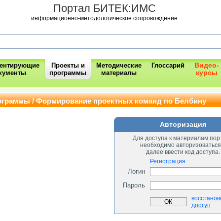
Портал БИТЕК:ИМС
информационно-методологическое сопровождение
Видео-
ментирующие
Проекты и
Методические
Глоссарий
курсы
кументы
программы
материалы
ограммы / Формирование проектных команд по Белбину
Авторизация
Для доступа к материалам пор
необходимо авторизоваться
далее ввести код доступа.
Регистрация
Логин
Пароль
восстанов
доступ