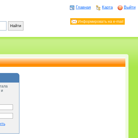
Главная
Карта
Выйти
Информировать на e-mail
тала
 и
ить