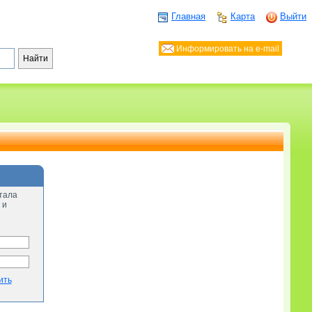
Главная
Карта
Выйти
Информировать на e-mail
тала
 и
ить