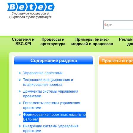
Улучшение процессов и
Цифровая трансформация
Стратегия и
Процессы и
Примеры бизнес-
Регла
BSC-KPI
оргструктура
моделей и процессов
до
Содержание раздела
Проекты и пр
Управление проектами
Технологии инициирования и
планирования проекта
Документы системы управления
проектами
Регламенты системы управления
проектами
Формирование проектных команд по
Белбину
Внедрение системы управления
проектами