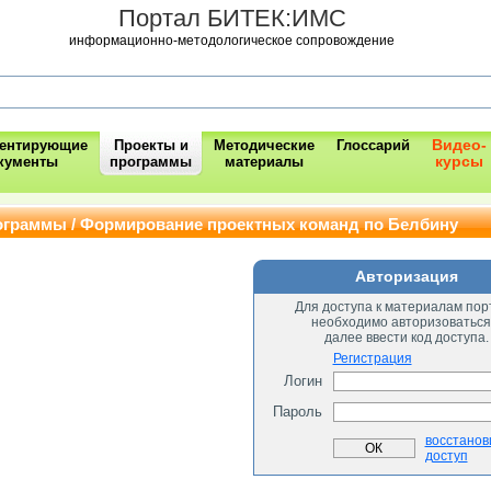
Портал БИТЕК:ИМС
информационно-методологическое сопровождение
Видео-
ментирующие
Проекты и
Методические
Глоссарий
курсы
кументы
программы
материалы
ограммы / Формирование проектных команд по Белбину
Авторизация
Для доступа к материалам пор
необходимо авторизоваться
далее ввести код доступа.
Регистрация
Логин
Пароль
восстанов
доступ