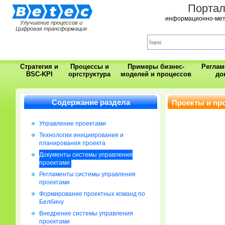
Порта
информационно-мет
Улучшение процессов и
Цифровая трансформация
Стратегия и
Процессы и
Примеры бизнес-
Регла
BSC-KPI
оргструктура
моделей и процессов
до
Содержание раздела
Проекты и пр
Управление проектами
Технологии инициирования и
планирования проекта
Документы системы управления
проектами
Регламенты системы управления
проектами
Формирование проектных команд по
Белбину
Внедрение системы управления
проектами