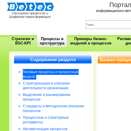
Порта
информационно-мет
Улучшение процессов и
Цифровая трансформация
Стратегия и
Процессы и
Примеры бизнес-
Регла
BSC-KPI
оргструктура
моделей и процессов
до
Содержание раздела
Бизнес-проце
Типовые процессы и процессные
модели
Cтруктуризация и описание
деятельности организации
Выделение и ранжирование
процессов
Стандарты и методологии описания
процессов
Процессные и структурные
регламенты
Автоматизация процессов