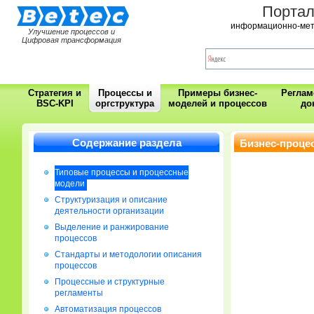
Порта
информационно-мет
Улучшение процессов и
Цифровая трансформация
Стратегия и
Процессы и
Примеры бизнес-
Регла
BSC-KPI
оргструктура
моделей и процессов
до
Содержание раздела
Бизнес-проце
Типовые процессы и процессные
модели
Cтруктуризация и описание
деятельности организации
Выделение и ранжирование
процессов
Стандарты и методологии описания
процессов
Процессные и структурные
регламенты
Автоматизация процессов