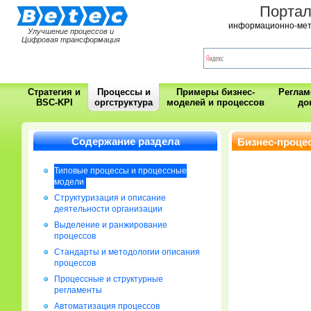
Порта
информационно-мет
Улучшение процессов и
Цифровая трансформация
Стратегия и
Процессы и
Примеры бизнес-
Регла
BSC-KPI
оргструктура
моделей и процессов
до
Содержание раздела
Бизнес-проце
Типовые процессы и процессные
модели
Cтруктуризация и описание
деятельности организации
Выделение и ранжирование
процессов
Стандарты и методологии описания
процессов
Процессные и структурные
регламенты
Автоматизация процессов