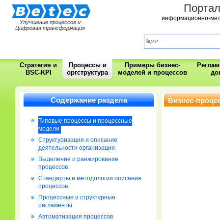
Порта
информационно-мет
Улучшение процессов и
Цифровая трансформация
Стратегия и
Процессы и
Примеры бизнес-
Регла
BSC-KPI
оргструктура
моделей и процессов
до
Содержание раздела
Бизнес-проце
Типовые процессы и процессные
модели
Cтруктуризация и описание
деятельности организации
Выделение и ранжирование
процессов
Стандарты и методологии описания
процессов
Процессные и структурные
регламенты
Автоматизация процессов