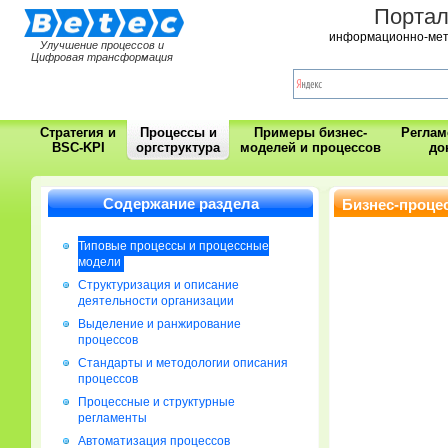
Порта
информационно-мет
Улучшение процессов и
Цифровая трансформация
Стратегия и
Процессы и
Примеры бизнес-
Регла
BSC-KPI
оргструктура
моделей и процессов
до
Содержание раздела
Бизнес-проце
Типовые процессы и процессные
модели
Cтруктуризация и описание
деятельности организации
Выделение и ранжирование
процессов
Стандарты и методологии описания
процессов
Процессные и структурные
регламенты
Автоматизация процессов