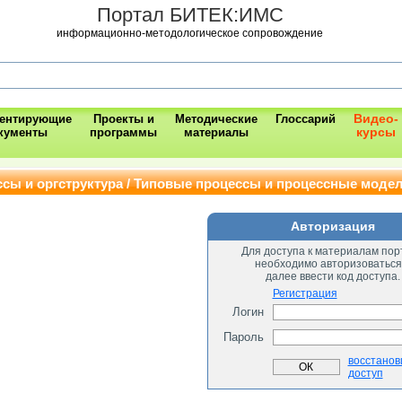
Портал БИТЕК:ИМС
информационно-методологическое сопровождение
Видео-
ментирующие
Проекты и
Методические
Глоссарий
курсы
кументы
программы
материалы
ссы и оргструктура / Типовые процессы и процессные моде
Авторизация
Для доступа к материалам пор
необходимо авторизоваться
далее ввести код доступа.
Регистрация
Логин
Пароль
восстанов
доступ