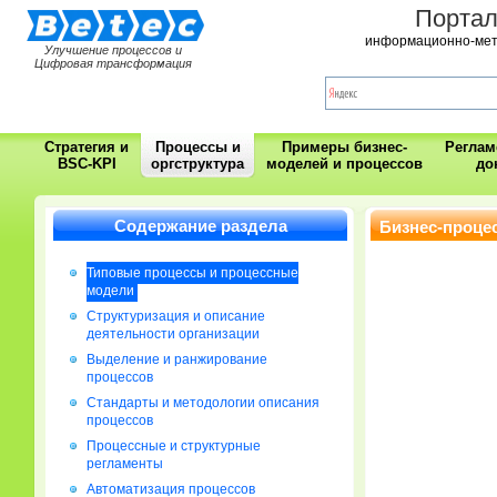
Порта
информационно-мет
Улучшение процессов и
Цифровая трансформация
Стратегия и
Процессы и
Примеры бизнес-
Регла
BSC-KPI
оргструктура
моделей и процессов
до
Содержание раздела
Бизнес-проце
Типовые процессы и процессные
модели
Cтруктуризация и описание
деятельности организации
Выделение и ранжирование
процессов
Стандарты и методологии описания
процессов
Процессные и структурные
регламенты
Автоматизация процессов