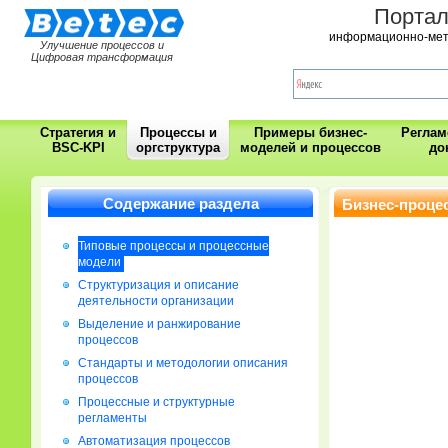
Порта
информационно-мет
Улучшение процессов и
Цифровая трансформация
Стратегия и
Процессы и
Примеры бизнес-
Регла
BSC-KPI
оргструктура
моделей и процессов
до
Содержание раздела
Бизнес-проце
Типовые процессы и процессные
модели
Cтруктуризация и описание
деятельности организации
Выделение и ранжирование
процессов
Стандарты и методологии описания
процессов
Процессные и структурные
регламенты
Автоматизация процессов