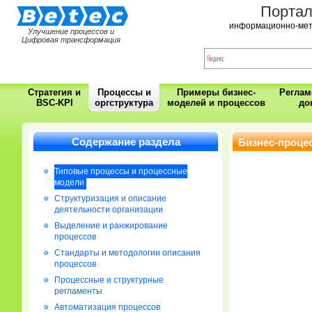
Порта
информационно-мет
Улучшение процессов и
Цифровая трансформация
Стратегия и
Процессы и
Примеры бизнес-
Регла
BSC-KPI
оргструктура
моделей и процессов
до
Содержание раздела
Бизнес-проце
Типовые процессы и процессные
модели
Cтруктуризация и описание
деятельности организации
Выделение и ранжирование
процессов
Стандарты и методологии описания
процессов
Процессные и структурные
регламенты
Автоматизация процессов