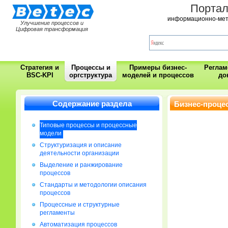
Порта
информационно-мет
Улучшение процессов и
Цифровая трансформация
Стратегия и
Процессы и
Примеры бизнес-
Регла
BSC-KPI
оргструктура
моделей и процессов
до
Содержание раздела
Бизнес-проце
Типовые процессы и процессные
модели
Cтруктуризация и описание
деятельности организации
Выделение и ранжирование
процессов
Стандарты и методологии описания
процессов
Процессные и структурные
регламенты
Автоматизация процессов