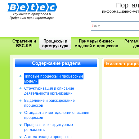
Порта
информационно-мет
Улучшение процессов и
Цифровая трансформация
Стратегия и
Процессы и
Примеры бизнес-
Регла
BSC-KPI
оргструктура
моделей и процессов
до
Содержание раздела
Бизнес-проце
Типовые процессы и процессные
модели
Cтруктуризация и описание
деятельности организации
Выделение и ранжирование
процессов
Стандарты и методологии описания
процессов
Процессные и структурные
регламенты
Автоматизация процессов