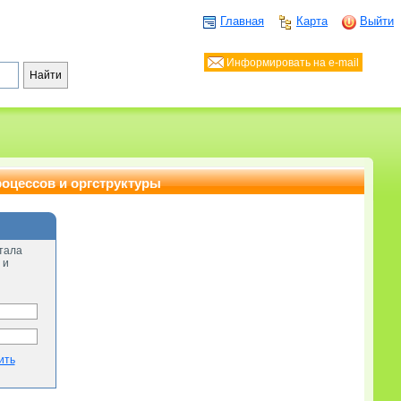
Главная
Карта
Выйти
Информировать на e-mail
роцессов и оргструктуры
тала
 и
ить