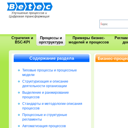
Улучшение процессов и
Цифровая трансформация
Стратегия и
Процессы и
Примеры бизнес-
Регла
BSC-KPI
оргструктура
моделей и процессов
до
Содержание раздела
Бизнес-процес
Типовые процессы и процессные
модели
Cтруктуризация и описание
деятельности организации
Выделение и ранжирование
процессов
Стандарты и методологии описания
процессов
Процессные и структурные
регламенты
Автоматизация процессов