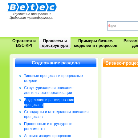
Улучшение процессов и
Цифровая трансформация
Стратегия и
Процессы и
Примеры бизнес-
Регла
BSC-KPI
оргструктура
моделей и процессов
до
Содержание раздела
Бизнес-проце
Типовые процессы и процессные
модели
Cтруктуризация и описание
деятельности организации
Выделение и ранжирование
процессов
Стандарты и методологии описания
процессов
Процессные и структурные
регламенты
Автоматизация процессов