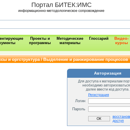
Портал БИТЕК:ИМС
информационно-методологическое сопровождение
Видео-
ментирующие
Проекты и
Методические
Глоссарий
курсы
кументы
программы
материалы
ссы и оргструктура / Выделение и ранжирование процессов
Авторизация
Для доступа к материалам пор
необходимо авторизоваться
далее ввести код доступа.
Регистрация
Логин
Пароль
восстанов
доступ