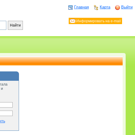
Главная
Карта
Выйти
Информировать на e-mail
тала
 и
ить