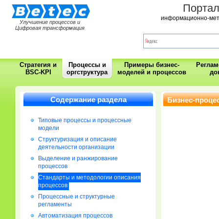
Порта
информационно-мет
Улучшение процессов и
Цифровая трансформация
Стратегия и
Процессы и
Примеры бизнес-
Регла
BSC-KPI
оргструктура
моделей и процессов
до
Содержание раздела
Бизнес-процес
процессов
Типовые процессы и процессные
модели
Cтруктуризация и описание
деятельности организации
Выделение и ранжирование
процессов
Стандарты и методологии описания
процессов
Процессные и структурные
регламенты
Автоматизация процессов