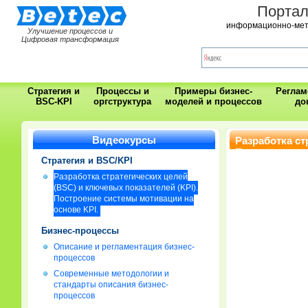
Порта
информационно-мет
Улучшение процессов и
Цифровая трансформация
Стратегия и
Процессы и
Примеры бизнес-
Регла
BSC-KPI
оргструктура
моделей и процессов
до
Видеокурсы
Разработка ст
Построение си
Стратегия и BSC/KPI
Разработка стратегических целей
(BSC) и ключевых показателей (KPI).
Построение системы мотивации на
основе KPI.
Бизнес-процессы
Описание и регламентация бизнес-
процессов
Современные методологии и
стандарты описания бизнес-
процессов